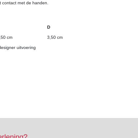
t contact met de handen.
D
,50 cm
3,50 cm
designer uitvoering
erlening?