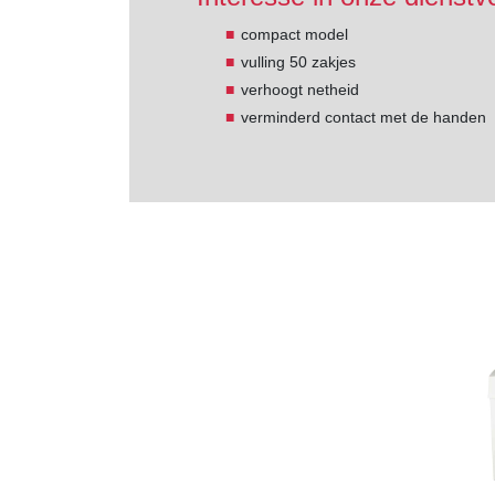
compact model
vulling 50 zakjes
verhoogt netheid
verminderd contact met de handen