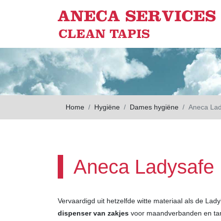
Skip to main content
Home
Hygiëne
Dames hygiëne
Aneca Lad
Aneca Ladysafe
Vervaardigd uit hetzelfde witte materiaal als de La
dispenser
van
zakjes
voor maandverbanden en tamp