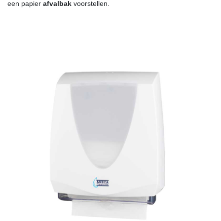
een papier
afvalbak
voorstellen.