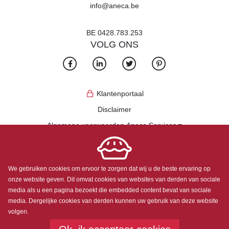
info@aneca.be
BE 0428.783.253
VOLG ONS
Klantenportaal
Disclaimer
Algemene voorwaarden Aneca Services
Algemene voorwaarden Clean Tapis
Privacybeleid
We gebruiken cookies om ervoor te zorgen dat wij u de beste ervaring op
onze website geven. Dit omvat cookies van websites van derden van sociale
media als u een pagina bezoekt die embedded content bevat van sociale
media. Dergelijke cookies van derden kunnen uw gebruik van deze website
Copyright
©
2026
volgen.