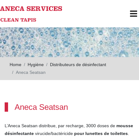
Skip to main content
To
Home
Hygiène
Distributeurs de désinfectant
Aneca Seatsan
Aneca Seatsan
L’Aneca Seatsan
distribue, par recharge, 3000 doses de
mousse
désinfectante
virucide/bactéricide
pour
lunettes
de toilettes
.