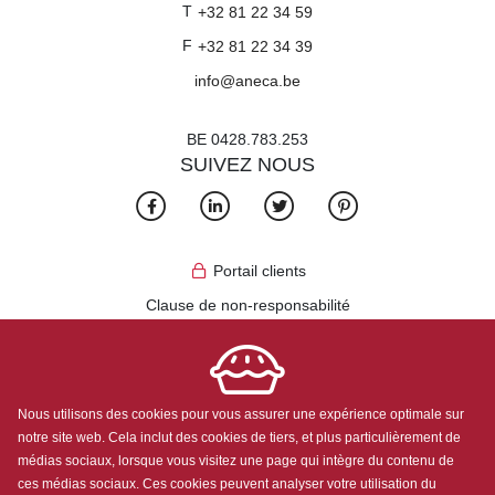
T
+32 81 22 34 59
F
+32 81 22 34 39
info@aneca.be
BE 0428.783.253
SUIVEZ NOUS
Portail clients
Clause de non-responsabilité
Algemene voorwaarden Aneca Services
Algemene voorwaarden Clean Tapis
Politique de confidentialité
Nous utilisons des cookies pour vous assurer une expérience optimale sur
notre site web. Cela inclut des cookies de tiers, et plus particulièrement de
médias sociaux, lorsque vous visitez une page qui intègre du contenu de
ces médias sociaux. Ces cookies peuvent analyser votre utilisation du