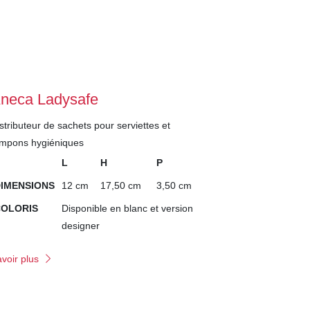
neca Ladysafe
stributeur de sachets pour serviettes et
ampons hygiéniques
L
H
P
IMENSIONS
12 cm
17,50 cm
3,50 cm
COLORIS
Disponible en blanc et version
designer
voir plus