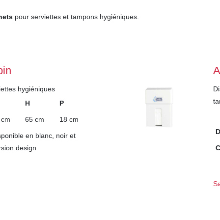
hets
pour serviettes et tampons hygiéniques.
bin
A
iettes hygiéniques
Di
t
H
P
 cm
65 cm
18 cm
D
sponible en blanc, noir et
rsion design
Sa